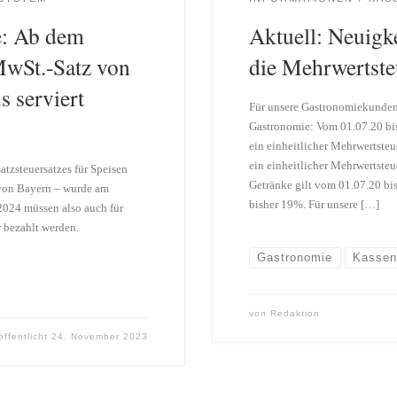
e: Ab dem
Aktuell: Neuigk
MwSt.-Satz von
die Mehrwertste
s serviert
Für unsere Gastronomiekunden:
Gastronomie: Vom 01.07.20 bis
ein einheitlicher Mehrwertsteu
ein einheitlicher Mehrwertste
tzsteuersatzes für Speisen
Getränke gilt vom 01.07.20 bi
 von Bayern – wurde am
bisher 19%. Für unsere […]
024 müssen also auch für
 bezahlt werden.
Gastronomie
Kassen
von
Redaktion
öffentlicht
24. November 2023