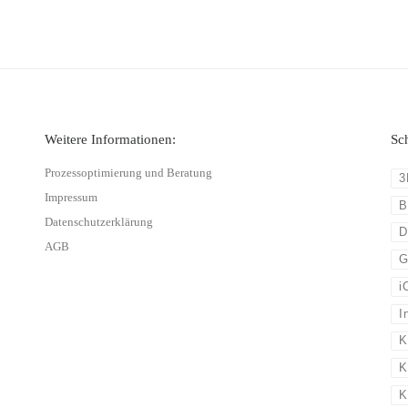
Weitere Informationen:
Sc
Prozessoptimierung und Beratung
3
Impressum
B
Datenschutzerklärung
D
AGB
G
i
I
K
K
K