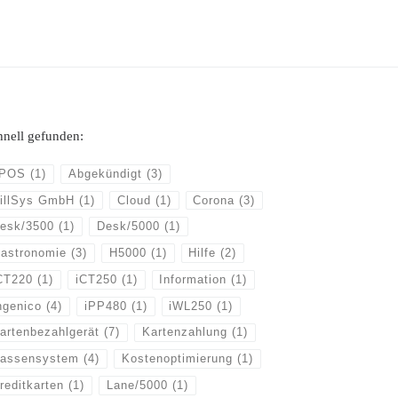
hnell gefunden:
POS
(1)
Abgekündigt
(3)
illSys GmbH
(1)
Cloud
(1)
Corona
(3)
esk/3500
(1)
Desk/5000
(1)
astronomie
(3)
H5000
(1)
Hilfe
(2)
CT220
(1)
iCT250
(1)
Information
(1)
ngenico
(4)
iPP480
(1)
iWL250
(1)
artenbezahlgerät
(7)
Kartenzahlung
(1)
assensystem
(4)
Kostenoptimierung
(1)
reditkarten
(1)
Lane/5000
(1)