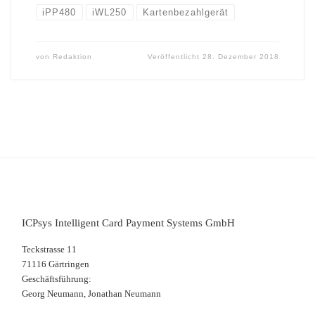
iPP480
iWL250
Kartenbezahlgerät
von
Redaktion
Veröffentlicht
28. Dezember 2018
ICPsys Intelligent Card Payment Systems GmbH
Teckstrasse 11
71116 Gärtringen
Geschäftsführung:
Georg Neumann, Jonathan Neumann