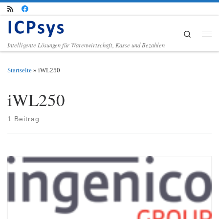
Zum Inhalt springen
Search
Men
Intelligente Lösungen für Warenwirtschaft, Kasse und Bezahlen
Startseite
»
iWL250
iWL250
1 Beitrag