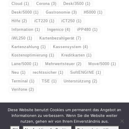
Cloud
(1)
Corona
(3)
Desk/3500
(1)
Desk/5000
(1)
Gastronomie
(3)
H5000
(1)
Hilfe
(2)
iCT220
(1)
iCT250
(1)
Information
(1)
Ingenico
(4)
iPP480
(1)
iWL250
(1)
Kartenbezahlgerät
(7)
Kartenzahlung
(1)
Kassensystem
(4)
Kostenoptimierung
(1)
Kreditkarten
(1)
Lane/5000
(1)
Mehrwertsteuer
(2)
Move/5000
(1)
Neu
(1)
rechtssicher
(1)
SoftENGINE
(1)
Terminal
(1)
TSE
(1)
Unterstützung
(2)
Verifone
(2)
Diese Website benutzt Cookies um permanent das Angebot an
Informationen zu verbessern. Wenn Sie die Website weiter
nutzen, gehen wir von Ihrem Einverständnis aus.
© 2026
Intelligente Lösungen für Warenwirtschaft, Kasse und