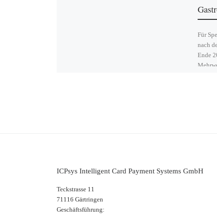
Gast
Für Spe
nach de
Ende 20
Mehrwer
ICPsys Intelligent Card Payment Systems GmbH
Teckstrasse 11
71116 Gärtringen
Geschäftsführung: