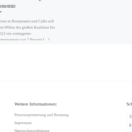
ronomie
isen in Restaurants und Cafés soll
m Willen der großen Koalition bis
22 ein verringerter
tsteuersatz von 7 Prozent […]
Weitere Informationen:
Sc
Prozessoptimierung und Beratung
3
Impressum
B
Datenschutzerklärung