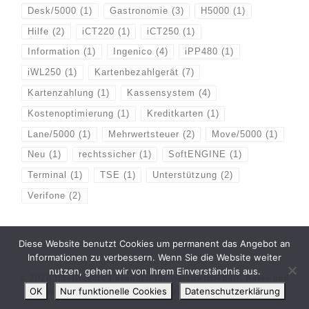
Desk/5000
(1)
Gastronomie
(3)
H5000
(1)
Hilfe
(2)
iCT220
(1)
iCT250
(1)
Information
(1)
Ingenico
(4)
iPP480
(1)
iWL250
(1)
Kartenbezahlgerät
(7)
Kartenzahlung
(1)
Kassensystem
(4)
Kostenoptimierung
(1)
Kreditkarten
(1)
Lane/5000
(1)
Mehrwertsteuer
(2)
Move/5000
(1)
Neu
(1)
rechtssicher
(1)
SoftENGINE
(1)
Terminal
(1)
TSE
(1)
Unterstützung
(2)
Verifone
(2)
Diese Website benutzt Cookies um permanent das Angebot an
Informationen zu verbessern. Wenn Sie die Website weiter
nutzen, gehen wir von Ihrem Einverständnis aus.
© 2026
Intelligente Lösungen für Warenwirtschaft, Kasse und
OK
Nur funktionelle Cookies
Datenschutzerklärung
Bezahlen
–
Alle Rechte vorbehalten ICPsys GmH